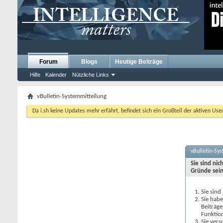
Forum
Blogs
Heutige Beiträge
Hilfe
Kalender
Nützliche Links
vBulletin-Systemmitteilung
Da i.sh keine Updates mehr erfährt, befindet sich ein Großteil der aktiven Use
vBulletin-Sy
Sie sind ni
Gründe sein
Sie sind
Sie habe
Beiträge
Funktio
Sie vers