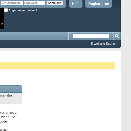
Hilfe
Registrieren
Angemeldet bleiben?
Erweiterte Suche
iner der
e es erneut.
, wenn Sie
aubte
f die