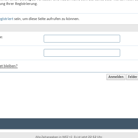
ung Ihrer Registrierung.
egistriert
sein, um diese Seite aufrufen zu können.
e:
t bleiben?
Alle Zeitangaben in WEZ +2. Es ist jetzt
22:52
Uhr.