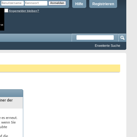
Hilfe
Registrieren
Angemeldet bleiben?
Erweiterte Suche
iner der
e es erneut.
, wenn Sie
aubte
f die