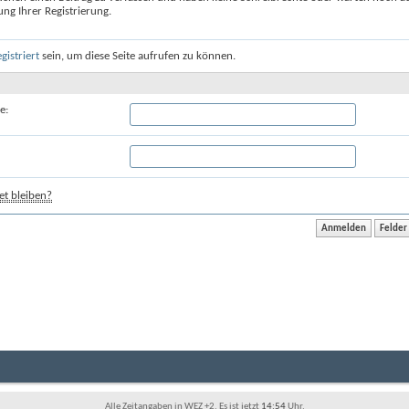
ung Ihrer Registrierung.
egistriert
sein, um diese Seite aufrufen zu können.
e:
t bleiben?
Alle Zeitangaben in WEZ +2. Es ist jetzt
14:54
Uhr.