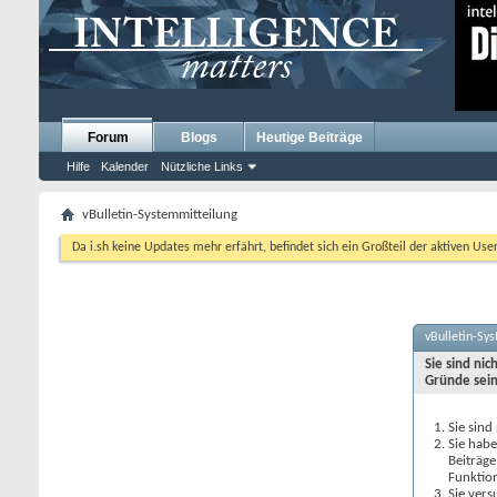
Forum
Blogs
Heutige Beiträge
Hilfe
Kalender
Nützliche Links
vBulletin-Systemmitteilung
Da i.sh keine Updates mehr erfährt, befindet sich ein Großteil der aktiven Use
vBulletin-Sy
Sie sind ni
Gründe sein
Sie sind
Sie habe
Beiträge
Funktio
Sie vers